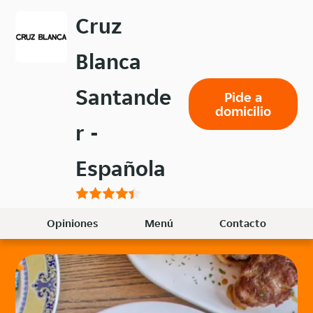
Volver
Cruz
al
menú
Blanca
principal
Santande
Pide a
domicilio
r -
Española
Opiniones
Menú
Contacto